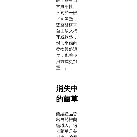
統工藝與日
常實用性。
不同於一般
平面坐墊，
雙層結構可
自由放入棉
花或軟墊，
增加坐感的
柔軟與舒適
度，也讓使
用方式更加
靈活。
消失中
的藺草
藺編產品皆
出自苑裡藺
編職人。過
去藺草是苑