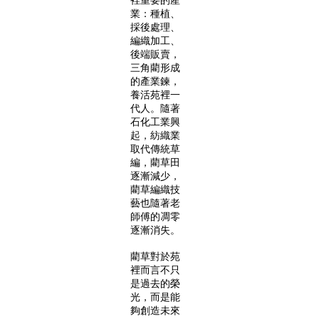
裡重要的產
業：種植、
採後處理、
編織加工、
後端販賣，
三角藺形成
的產業鍊，
養活苑裡一
代人。隨著
石化工業興
起，紡織業
取代傳統草
編，藺草田
逐漸減少，
藺草編織技
藝也隨著老
師傅的凋零
逐漸消失。
藺草對於苑
裡而言不只
是過去的榮
光，而是能
夠創造未來