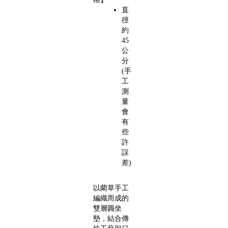
直
徑
約
45
公
分
(手
工
測
量
會
有
些
許
誤
差)
以藺草手工
編織而成的
雙層圓坐
墊，結合傳