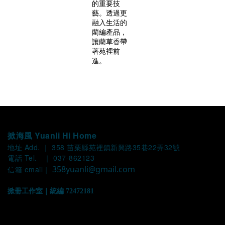
的重要技
藝。透過更
融入生活的
藺編產品，
讓藺草香帶
著苑裡前
進。
掀海風 Yuanli Hi Home
地址 Add. ｜ 358 苗栗縣苑裡鎮新興路35巷22弄32號
電話 Tel. ｜ 037-862123
358yuanli@gmail.com
信箱 email｜
掀冊工作室｜統編 72472181