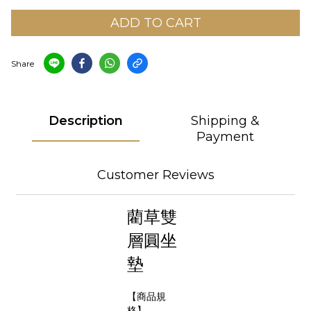
ADD TO CART
Share
Description
Shipping &
Payment
Customer Reviews
藺草雙
層圓坐
墊
【商品規
格】