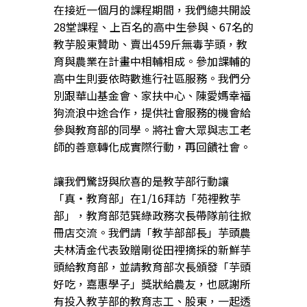
在接近一個月的課程期間，我們總共開設
28堂課程、上百名的高中生參與、67名的
教芋股東贊助、賣出459斤無毒芋頭，教
育與農業在計畫中相輔相成。參加課輔的
高中生則要依時數進行社區服務。我們分
別跟華山基金會、家扶中心、陳愛媽幸福
狗流浪中途合作，提供社會服務的機會給
參與教育部的同學。將社會大眾與志工老
師的善意轉化成實際行動，再回饋社會。
讓我們驚訝與欣喜的是教芋部行動讓
「真・教育部」在1/16拜訪「苑裡教芋
部」，教育部范巽綠政務次長帶隊前往掀
冊店交流。我們請「教芋部部長」芋頭農
夫林清金代表致贈剛從田裡摘採的新鮮芋
頭給教育部，並請教育部次長頒發「芋頭
好吃，嘉惠學子」獎狀給農友，也感謝所
有投入教芋部的教育志工、股東，一起透