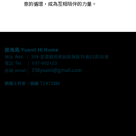
意的循環，成為互相陪伴的力量。
掀海風 Yuanli Hi Home
地址 Add. ｜ 358 苗栗縣苑裡鎮新興路35巷22弄32號
電話 Tel. ｜ 037-862123
358yuanli@gmail.com
信箱 email｜
掀冊工作室｜統編 72472181