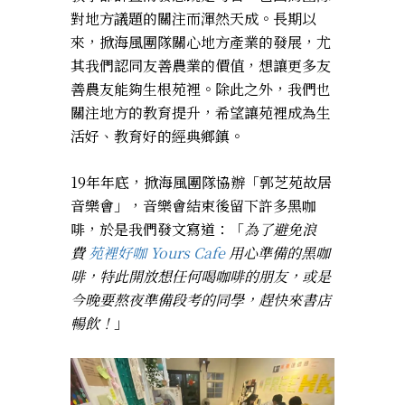
對地方議題的關注而渾然天成。長期以
來，掀海風團隊關心地方產業的發展，尤
其我們認同友善農業的價值，想讓更多友
善農友能夠生根苑裡。除此之外，我們也
關注地方的教育提升，希望讓苑裡成為生
活好、教育好的經典鄉鎮。
19年年底，掀海風團隊協辦「郭芝苑故居
音樂會」，音樂會結束後留下許多黑咖
啡，於是我們發文寫道：「
為了避免浪
費
苑裡好咖 Yours Cafe
用心準備的黑咖
啡，特此開放想任何喝咖啡的朋友，或是
今晚要熬夜準備段考的同學，趕快來書店
暢飲！
」