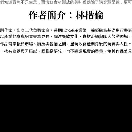
們知道賣魚不只生意，而海鮮食材製成的美味餐點除了講究顆星數，更可
作者簡介：林楷倫
灣作家，出身三代魚販家庭，長期以水產產業第一線經驗為基礎進行書寫
以產業觀察與紀實書寫見長，關注餐飲文化、食材流通與職人勞動現場，
作品常穿梭於市場、廚房與餐廳之間，呈現飲食產業背後的現實與人性。
，帶有幽默與矛盾感，既描寫夢想，也不避諱現實的重量，使其作品兼具