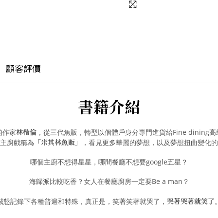
顧客評價
書籍介紹
林楷倫
的作家
，從三代魚販，轉型以個體戶身分專門進貨給Fine dining
「米其林魚販」
主廚戲稱為
，看見更多華麗的夢想，以及夢想扭曲變化的
哪個主廚不想得星星，哪間餐廳不想要google五星？
海歸派比較吃香？女人在餐廳廚房一定要Be a man？
哭著哭著就笑了
誠懇記錄下各種普遍和特殊，真正是，笑著笑著就哭了，