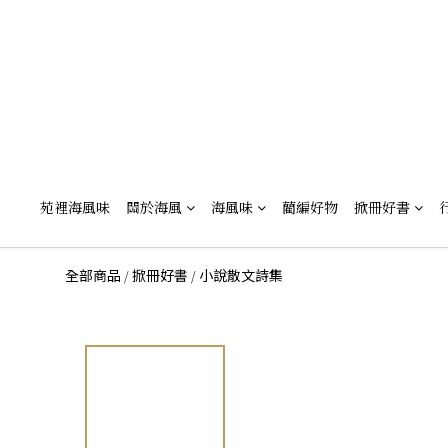
苑裡海風味
關於海風
海風味
藺編好物
掀冊好書
/
/
全部商品
掀冊好書
小說散文詩集