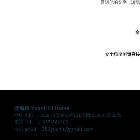
透過他的文字，讓我
台
文字風格誠實直接
掀海風 Yuanli Hi Home
地址 Add. ｜ 358 苗栗縣苑裡鎮新興路35巷22弄32號
電話 Tel. ｜ 037-862123
358yuanli@gmail.com
信箱 email｜