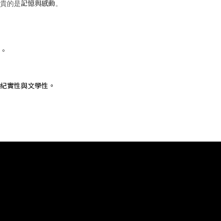
記憶與感動
貴的是
。
。
紀實性與文學性。