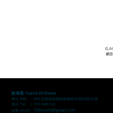
《LA
過日
掀海風 Yuanli Hi Home
地址 Add. ｜ 358 苗栗縣苑裡鎮新興路35巷22弄32號
電話 Tel. ｜ 037-862123
358yuanli@gmail.com
信箱 email｜