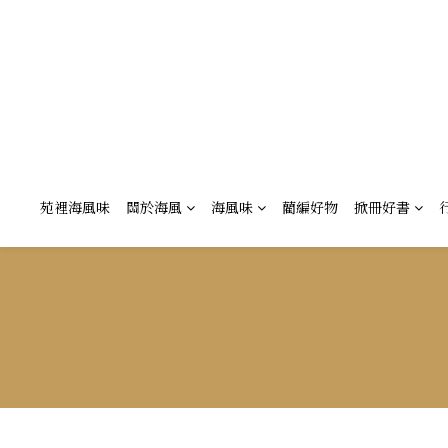
苑裡海風味
關於海風
海風味
藺編好物
掀冊好書