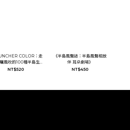
UNCHER COLOR：走
《半島風聲誌：半島風聲相放
曬風吹的100種半島生
伴 耳朵劇場》
活》
NT$520
NT$450